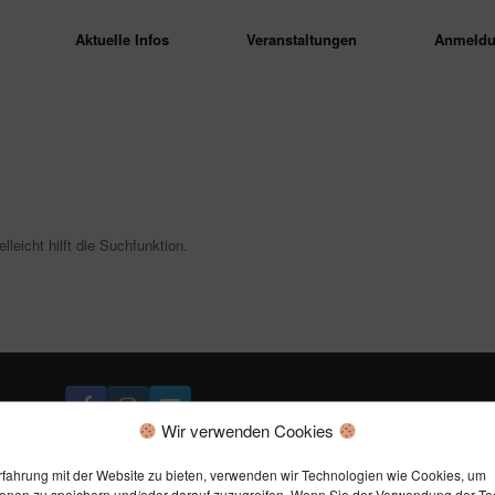
Aktuelle Infos
Veranstaltungen
Anmeldu
leicht hilft die Suchfunktion.
Wir verwenden Cookies
rfahrung mit der Website zu bieten, verwenden wir Technologien wie Cookies, um
ionen zu speichern und/oder darauf zuzugreifen. Wenn Sie der Verwendung der T