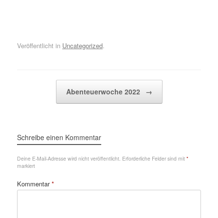
Veröffentlicht in
Uncategorized
.
Beitragsnavigation
Abenteuerwoche 2022
→
Schreibe einen Kommentar
Deine E-Mail-Adresse wird nicht veröffentlicht.
Erforderliche Felder sind mit
*
markiert
Kommentar
*