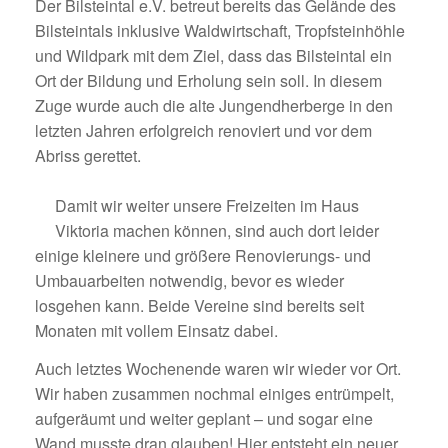
Der Bilsteintal e.V. betreut bereits das Gelände des
Bilsteintals inklusive Waldwirtschaft, Tropfsteinhöhle
und Wildpark mit dem Ziel, dass das Bilsteintal ein
Ort der Bildung und Erholung sein soll. In diesem
Zuge wurde auch die alte Jungendherberge in den
letzten Jahren erfolgreich renoviert und vor dem
Abriss gerettet.
Damit wir weiter unsere Freizeiten im Haus
Viktoria
machen können,
sind auch dort leider
einige kleinere und größere Renovierungs- und
Um
bauarbeiten notwendig, bevor es wieder
losgehen kann. Beide Vereine sind bereits seit
Monaten mit vollem Einsatz dabei.
Auch letztes Wochenende waren wir wieder vor Ort.
Wir haben zusammen nochmal einiges entrümpelt,
aufgeräumt und weiter geplant – und sogar eine
Wand musste dran glauben! Hier entsteht ein neuer